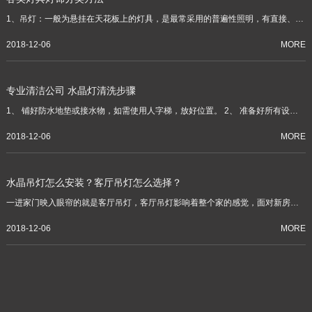
1、吊灯：一般为悬挂在天花板上的灯具，是最常采用的普遍性照明，有直接、间
接、下向照射及均散光等多种灯型。吊灯的大小、及灯头数的多少均与房间的大
小有关。吊灯一般离天花板500~1000毫米，光源中心距离开花板以750毫米为
2018-12-06
MORE
宜。也可根据具体需要或高或低。
专业清洁公司 水晶灯清洗步骤
1、 铺好防水地垫或接水物，如需使用人字梯，放好位置。 2、 准备好所有设
备、工具、清洗剂并摆放到位。 3、 将高温蒸汽喷枪取出，向下按压蒸汽安全
盖，并向逆时方向旋转打开。
2018-12-06
MORE
水晶吊灯怎么安装？客厅吊灯怎么选择？
一进家门映入眼帘的就是客厅吊灯，客厅吊灯影响着整个家的感觉，面对新房子
的装修，肯定对客厅吊灯特别重视吧。
2018-12-06
MORE