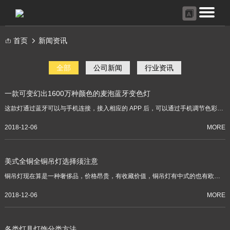
首页
新闻资讯
全部
公司新闻
行业资讯
一款可变幻出1600万种颜色的麦泡蓝牙变色灯
这款灯通过蓝牙可以与手机连接，接入相应的 APP 后，可以通过手机调节色彩、
明暗、冷暖的灯光效果。
2018-12-06
MORE
美式全铜全铜吊灯选择须注意
铜吊灯现在算是一种奢侈品，价格昂贵，有收藏价值，铜吊灯有中式的也有欧式
的，比较流行的是欧式铜吊灯。房间面积较大且装修高档的适合安装铜吊灯，欧
式铜吊灯设计精美，质量精良，非常引人注目。下面我们了解一下欧式铜吊灯的
2018-12-06
MORE
特点和品牌情况。
各类灯具灯饰分类方法