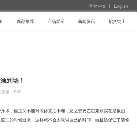
简体中文
English
介
新品推荐
产品展示
新闻资讯
招贤纳士
必须到场！
浏览量：
589
分身术，但是又不能对装修置之不理，总之想要左右兼顾实在是很困
要监工的时候过来，这样就不会太耽误自己的时间，而且还保证了装修