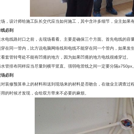
进场，设计师给施工队长交代应当如何施工，其中含许多细节，业主如果
排线必到
水电线路封口之前，去现场看看。主要是确保三个方面。首先电线的容量不
能穿在同一管内，比方说电脑网络线和电线不能穿在同一个管内，如果发
查看套管转弯处不能有凹瘪的地方，因为如果凹瘪的地方电线很难穿过。
水管排布同样应当尽量到横平竖直。强弱电管线之间一定要分隔≥750px
进场必到
核对装修预算单上的材料和送到现场来的材料是否吻合，在做业主调查过
要用的时候才发现，会给双方带来不必要的麻烦。