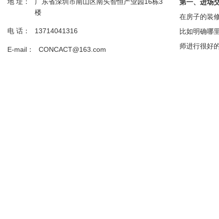
地 址：
广东省深圳市南山区南头智恒产业园16栋3
第一、进场
楼
在房子的装
电 话：
13714041316
比如明确哪
师进行很好
E-mail：
CONCACT@163.com